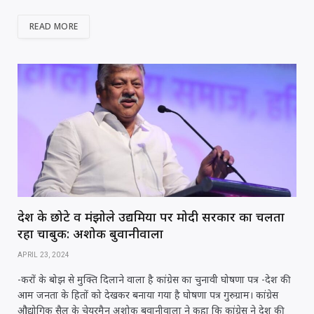
at
c
itt
k
ai
ar
READ MORE
s
e
e
e
l
e
A
b
r
dI
p
o
n
p
o
k
देश के छोटे व मंझोले उद्यमियों पर मोदी सरकार का चलता
रहा चाबुक: अशोक बुवानीवाला
APRIL 23, 2024
-करों के बोझ से मुक्ति दिलाने वाला है कांग्रेस का चुनावी घोषणा पत्र -देश की
आम जनता के हितों को देखकर बनाया गया है घोषणा पत्र गुरुग्राम। कांग्रेस
औद्योगिक सैल के चेयरमैन अशोक बुवानीवाला ने कहा कि कांग्रेस ने देश की