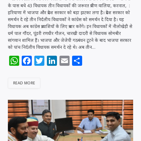
के पास बचे 43 विधायक तीन विधायकों की जरूरत प्रवीण वालिया, करनाल, :
हरियाणा में भाजपा और प्रदेश सरकार को बड़ा झटका लगा है। प्रदेश सरकार को
समर्थन दे रहे तीन निर्दलीय विधायकों ने कांग्रेस को समर्थन दे दिया है। यह
विधायक अब कांग्रेस प्रत्याशियों के लिए प्रचार करेंगे। इन विधायकों में नीलोखेड़ी से
धर्म पाल गौंदर, पूंडरी रणधीर गौलन, चारखी दादरी से विधायक सोमबीर
सांगवान शामिल हैं। भाजपा और जेजेपी गठबंधन टूटने के बाद भाजपा सरकार
को पांच निर्दलीय विधायक समर्थन दे रहे थे। अब तीन…
W
F
T
Li
E
S
h
a
w
n
m
h
at
c
itt
k
ai
ar
READ MORE
s
e
e
e
l
e
A
b
r
dI
p
o
n
p
o
k