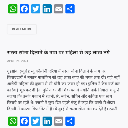
W
F
T
Li
E
S
h
a
w
n
m
h
at
c
itt
k
ai
ar
READ MORE
s
e
e
e
l
e
A
b
r
dI
p
o
n
सस्ता सोना दिलाने के नाम पर महिला से छह लाख ठगे
p
o
APRIL 24, 2024
k
गुडग़ांव, (ब्यूरो): न्यू कॉलोनी एरिया में सस्ता सोना दिलाने के नाम पर
किराएदारों ने मकान मालकिन को छह लाख रुपए की चपत लगा दी। यही नहीं
आरोपी महिला की दुकान से भी चोरी कर फरार हो गए। पुलिस ने केस दर्ज कर
कार्रवाई शुरु कर दी है। पुलिस को दी शिकायत में ज्योति पार्क निवासी मंजू ने
बताया कि उनके मकान में रजनी, प्रेम, नवीन, सचिन और कविता एक साथ
किराये पर रहते थे। रजनी ने कुछ दिन पहले मंजू से कहा कि उनके रिश्तेदार
दिल्ली में कस्टम डिपार्टमेंट में हैं। वे दुबई से सस्ता सोना मंगाकर देते हैं। रजनी…
W
F
T
Li
E
S