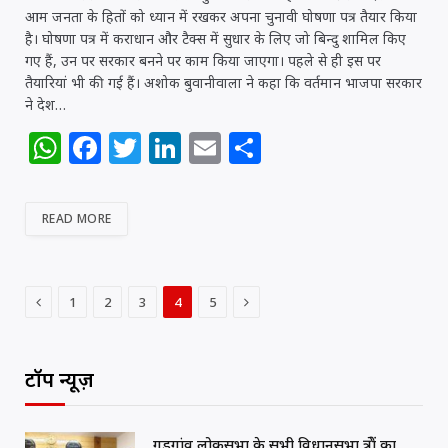
आम जनता के हितों को ध्यान में रखकर अपना चुनावी घोषणा पत्र तैयार किया
है। घोषणा पत्र में कराधान और टैक्स में सुधार के लिए जो बिन्दु शामिल किए
गए हैं, उन पर सरकार बनने पर काम किया जाएगा। पहले से ही इस पर
तैयारियां भी की गई हैं। अशोक बुवानीवाला ने कहा कि वर्तमान भाजपा सरकार
ने देश…
W
F
T
Li
E
S
h
a
w
n
m
h
at
c
itt
k
ai
ar
READ MORE
s
e
e
e
l
e
A
b
r
dI
p
o
n
Previous
Next
1
2
3
4
5
p
o
k
टॉप न्यूज़
गुड़गांव लोकसभा के सभी विधानसभा क्षेत्रों का