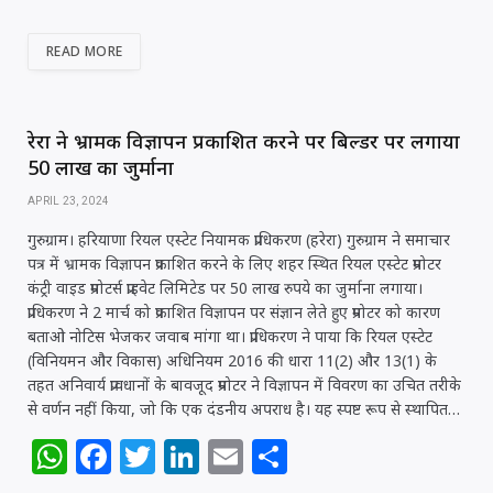
h
a
w
n
m
h
at
c
itt
k
ai
ar
READ MORE
s
e
e
e
l
e
A
b
r
dI
p
o
n
रेरा ने भ्रामक विज्ञापन प्रकाशित करने पर बिल्डर पर लगाया
50 लाख का जुर्माना
p
o
APRIL 23, 2024
k
गुरुग्राम। हरियाणा रियल एस्टेट नियामक प्राधिकरण (हरेरा) गुरुग्राम ने समाचार
पत्र में भ्रामक विज्ञापन प्रकाशित करने के लिए शहर स्थित रियल एस्टेट प्रमोटर
कंट्री वाइड प्रमोटर्स प्राइवेट लिमिटेड पर 50 लाख रुपये का जुर्माना लगाया।
प्राधिकरण ने 2 मार्च को प्रकाशित विज्ञापन पर संज्ञान लेते हुए प्रमोटर को कारण
बताओ नोटिस भेजकर जवाब मांगा था। प्राधिकरण ने पाया कि रियल एस्टेट
(विनियमन और विकास) अधिनियम 2016 की धारा 11(2) और 13(1) के
तहत अनिवार्य प्रावधानों के बावजूद प्रमोटर ने विज्ञापन में विवरण का उचित तरीके
से वर्णन नहीं किया, जो कि एक दंडनीय अपराध है। यह स्पष्ट रूप से स्थापित…
W
F
T
Li
E
S
h
a
w
n
m
h