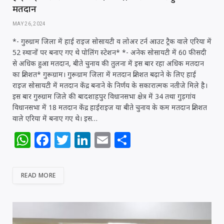
p
o
n
मतदान
p
o
MAY 26, 2024
k
*- गुरुग्राम जिला में हाई राइज सोसायटी व लोअर टर्न आउट ट्रैक वाले एरिया में
52 स्थानों पर बनाए गए थे पोलिंग स्टेशन* *- अनेक सोसायटी में 60 फीसदी
से अधिक हुआ मतदान, बीते चुनाव की तुलना में इस बार रहा अधिक मतदान
का प्रतिशत* गुरूग्राम। गुरूग्राम जिला में मतदान प्रतिशत बढ़ाने के लिए हाई
राइज सोसायटी में मतदान केंद्र बनाने के निर्णय के सकारात्मक नतीजे मिले है।
इस बार गुरुग्राम जिले की बादशाहपुर विधानसभा क्षेत्र में 34 तथा गुड़गांव
विधानसभा में 18 मतदान केंद्र हाईराइज या बीते चुनाव के कम मतदान प्रतिशत
वाले एरिया में बनाए गए थे। इस…
W
F
T
Li
E
S
h
a
w
n
m
h
at
c
itt
k
ai
ar
READ MORE
s
e
e
e
l
e
A
b
r
dI
p
o
n