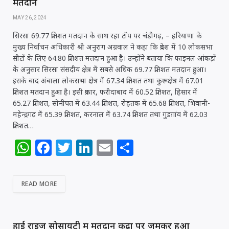
मतदान
MAY 26, 2024
सिरसा 69.77 प्रतिशत मतदान के साथ रहा टॉप पर चंडीगढ़, – हरियाणा के
मुख्य निर्वाचन अधिकारी श्री अनुराग अग्रवाल ने कहा कि प्रदेश में 10 लोकसभा
सीटों के लिए 64.80 प्रतिशत मतदान हुआ है। उन्होंने बताया कि फाइनल आंकड़ों
के अनुसार सिरसा संसदीय क्षेत्र में सबसे अधिक 69.77 प्रतिशत मतदान हुआ।
इसके बाद अंबाला लोकसभा क्षेत्र में 67.34 प्रतिशत तथा कुरूक्षेत्र में 67.01
प्रतिशत मतदान हुआ है। इसी प्रकार, फरीदाबाद में 60.52 प्रतिशत, हिसार में
65.27 प्रतिशत, सोनीपत में 63.44 प्रतिशत, रोहतक में 65.68 प्रतिशत, भिवानी-
महेन्द्रगढ़ में 65.39 प्रतिशत, करनाल में 63.74 प्रतिशत तथा गुडग़ांव में 62.03
प्रतिशत…
W
F
T
Li
E
S
h
a
w
n
m
h
at
c
itt
k
ai
ar
READ MORE
s
e
e
e
l
e
A
b
r
dI
हाई राइज सोसायटी में मतदान केंद्रों पर जमकर हुआ