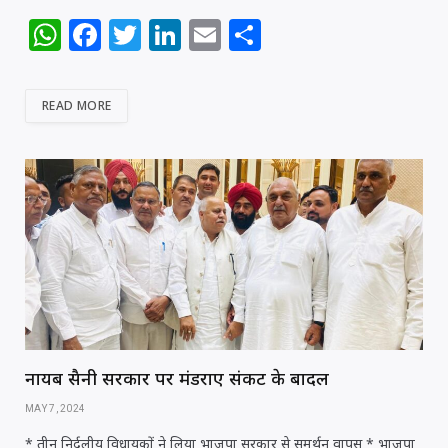
W
F
T
Li
E
S
h
a
w
n
m
h
at
c
itt
k
ai
ar
READ MORE
s
e
e
e
l
e
A
b
r
dI
p
o
n
p
o
k
नायब सैनी सरकार पर मंडराए संकट के बादल
MAY 7, 2024
* तीन निर्दलीय विधायकों ने लिया भाजपा सरकार से समर्थन वापस * भाजपा