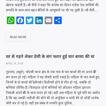
खेलना चाहती है। श्री सैनी ने कहा कि कांग्रेस का हिडन एजेंडा देश वासियों की
सम्पति के साथ-साथ बहन बेटियों के आभूषणों पर भी गढ़ चुकी है। श्री सैनी…
W
F
T
Li
E
S
h
a
w
n
m
h
at
c
itt
k
ai
ar
READ MORE
s
e
e
e
l
e
A
b
r
dI
p
o
n
घर से गहने लेकर प्रेमी के संग फरार हुई चार बच्चों की मां
p
o
APRIL 24, 2024
k
गुडग़ांव, (ब्यूरो): भोंडसी थाना क्षेत्र के एक गांव से चार बच्चों की मां अपने प्रेमी
संग फरार हो गई। महिला ने यह तीसरी शादी रचाई है। महिला के चार बच्चे हुए,
जिनमें से दो बच्चों की प्री मैच्योर डिलीवरी होने से मौत हो गई, जबकि दो
बच्चियां जीवित हैं। फिलहाल दोनों बच्चियों को छोड़कर महिला झज्जर
निवासी अपने प्रेमी के साथ फरार हो गई। वहीं अब महिला के पूर्व पति का आरोप
है कि वह उसकी भतीजी की सोने की दो अंगूठियां व चांदी की दो जोड़ी पाजेब
चोरी कर ले गई है। वहीं इस संबंध में मारुति कुंज पुलिस…