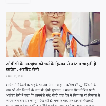
s
e
e
e
l
e
A
b
r
dI
p
o
n
p
o
k
ओबीसी के आरक्षण को धर्म के हिसाब से बांटना चाहती है
कांग्रेस : अरविंद सैनी
APRIL 24, 2024
कांग्रेस मेनीफेस्टों पर भड़के भाजपा नेता -‘ कहा – कांग्रेस की लूट जिंदगी के
साथ भी और जिंदगी के बाद भी रहेगी गुरुग्राम, । भाजपा प्रदेश मीडिया प्रभारी
अरविंद सैनी ने कहा कि प्रधानमंत्री नरेंद्र मोदी द्वारा देश में किए जा रहे विकास से
कांग्रेस लगातार हार का मुंह देख रही है। एक के बाद एक हार से बौखलाई
कांग्रेस अब तुष्टिकरण की राजनीति करते हुए आगे बढ़ने का खतरनाक खेल