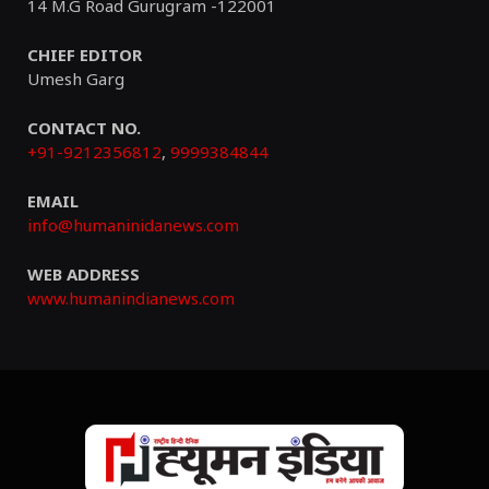
14 M.G Road Gurugram -122001
CHIEF EDITOR
Umesh Garg
CONTACT NO.
+91-9212356812
,
9999384844
EMAIL
info@humaninidanews.com
WEB ADDRESS
www.humanindianews.com