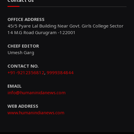
OFFICE ADDRESS
45/5 Pyare Lal Building Near Govt. Girls College Sector
14 M.G Road Gurugram -122001
CHIEF EDITOR
Umesh Garg
CONTACT NO.
+91-9212356812
,
9999384844
EMAIL
info@humaninidanews.com
WEB ADDRESS
www.humanindianews.com