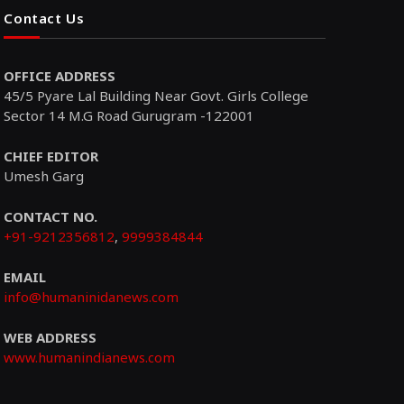
Contact Us
OFFICE ADDRESS
45/5 Pyare Lal Building Near Govt. Girls College
Sector 14 M.G Road Gurugram -122001
CHIEF EDITOR
Umesh Garg
CONTACT NO.
+91-9212356812
,
9999384844
EMAIL
info@humaninidanews.com
WEB ADDRESS
www.humanindianews.com