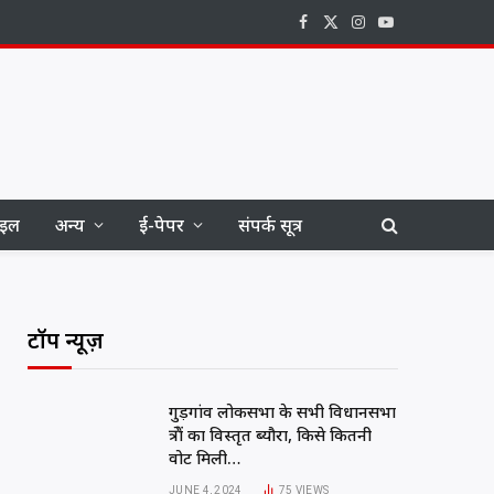
Facebook
X
Instagram
YouTube
(Twitter)
ाइल
अन्य
ई-पेपर
संपर्क सूत्र
टॉप न्यूज़
गुड़गांव लोकसभा के सभी विधानसभा
ite
क्षेत्रों का विस्तृत ब्यौरा, किसे कितनी
वोट मिली…
JUNE 4, 2024
75
VIEWS