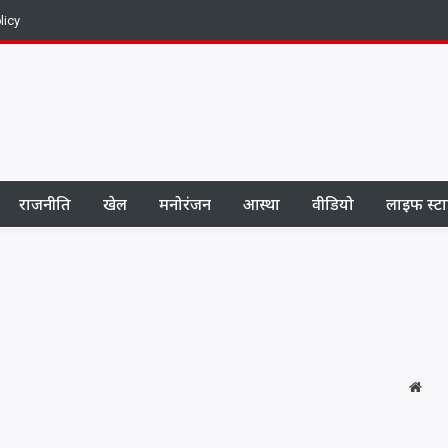
licy
राजनीति
खेल
मनोरंजन
आस्था
वीडियो
लाइफ स्ट
Webs