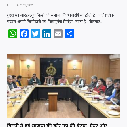
FEBRUARY 12, 2025
गुरुग्राम। आरडब्ल्यूए किसी भी समाज की आधारशिला होती है, जहां प्रत्येक
सदस्य अपनी जिम्मेदारी का निष्ठापूर्वक निर्वहन करता है। नीलकंठ…
W
F
T
Li
E
S
h
a
w
n
m
h
at
c
itt
k
ai
ar
s
e
e
e
l
e
A
b
r
dI
p
o
n
p
o
k
दिल्ली में हुई भाजपा की कोर ग्रुप की बैठक, मेयर और