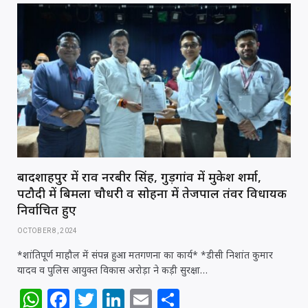
s
e
e
e
l
e
A
b
r
dI
p
o
n
p
o
k
बादशाहपुर में राव नरबीर सिंह, गुड़गांव में मुकेश शर्मा,
पटौदी में बिमला चौधरी व सोहना में तेजपाल तंवर विधायक
निर्वाचित हुए
OCTOBER 8, 2024
*शांतिपूर्ण माहौल में संपन्न हुआ मतगणना का कार्य* *डीसी निशांत कुमार
यादव व पुलिस आयुक्त विकास अरोड़ा ने कड़ी सुरक्षा…
W
F
T
Li
E
S