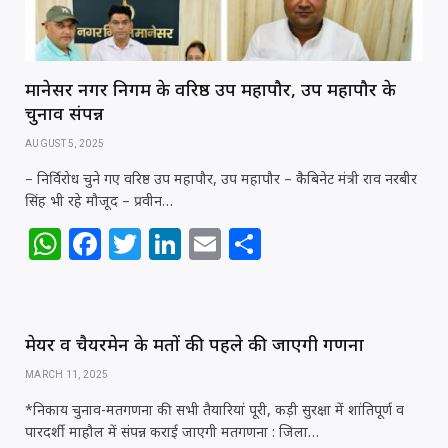
मानेसर नगर निगम के वरिष्ठ उप महापौर, उप महापौर के
चुनाव संपन्न
AUGUST 5, 2025
– निर्विरोध चुने गए वरिष्ठ उप महापौर, उप महापौर – कैबिनेट मंत्री राव नरबीर
सिंह भी रहे मौजूद – प्रवीन…
W
F
T
Li
E
S
h
a
w
n
m
h
at
c
itt
k
ai
ar
s
e
e
e
l
e
मेयर व चैयरमेन के मतों की पहले की जाएगी गणना
A
b
r
dI
MARCH 11, 2025
p
o
n
*निकाय चुनाव-मतगणना की सभी तैयारियां पूरी, कड़ी सुरक्षा में शांतिपूर्ण व
p
o
पारदर्शी माहौल में संपन्न कराई जाएगी मतगणना : जिला…