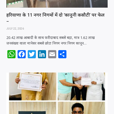
हरियाणा के 11 नगर निगमों में दो ‘कानूनी कसौटी’ पर फेल
–
JULY 22, 2026
20.42 लाख आबादी के साथ फरीदाबाद सबसे बड़ा, मात्र 1.62 लाख
जनसंख्या वाला मानेसर सबसे छोटा निगम नगर निगम कानून…
W
F
T
Li
E
S
h
a
w
n
m
h
at
c
itt
k
ai
ar
s
e
e
e
l
e
A
b
r
dI
p
o
n
p
o
k