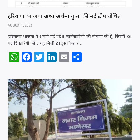
हरियाणा भाजपा अध्यक्ष अर्चना गुप्ता की नई टीम घोषित
AUGUST 1, 2026
हरियाणा भाजपा ने अपनी नई प्रदेश कार्यकारिणी की घोषणा की है, जिसमें 36
पदाधिकारियों को जगह मिली है। इस विस्तार…
W
F
T
Li
E
S
h
a
w
n
m
h
at
c
itt
k
ai
ar
s
e
e
e
l
e
A
b
r
dI
p
o
n
p
o
k