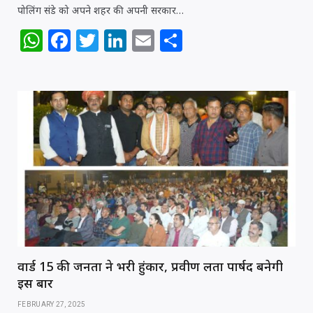
पोलिंग संडे को अपने शहर की अपनी सरकार…
W
F
T
Li
E
S
h
a
w
n
m
h
at
c
itt
k
ai
ar
s
e
e
e
l
e
A
b
r
dI
p
o
n
p
o
k
वार्ड 15 की जनता ने भरी हुंकार, प्रवीण लता पार्षद बनेगी
इस बार
FEBRUARY 27, 2025