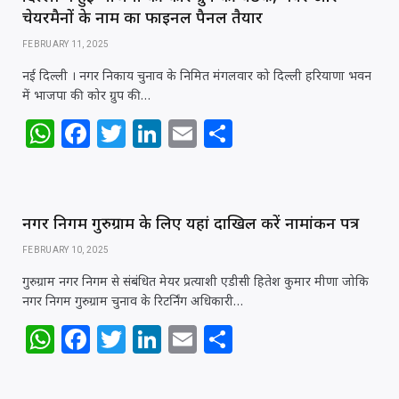
चेयरमैनों के नाम का फाइनल पैनल तैयार
FEBRUARY 11, 2025
नई दिल्ली । नगर निकाय चुनाव के निमित मंगलवार को दिल्ली हरियाणा भवन
में भाजपा की कोर ग्रुप की…
W
F
T
Li
E
S
h
a
w
n
m
h
at
c
itt
k
ai
ar
s
e
e
e
l
e
नगर निगम गुरुग्राम के लिए यहां दाखिल करें नामांकन पत्र
A
b
r
dI
FEBRUARY 10, 2025
p
o
n
गुरुग्राम नगर निगम से संबंधित मेयर प्रत्याशी एडीसी हितेश कुमार मीणा जोकि
p
o
नगर निगम गुरुग्राम चुनाव के रिटर्निंग अधिकारी…
k
W
F
T
Li
E
S
h
a
w
n
m
h
at
c
itt
k
ai
ar