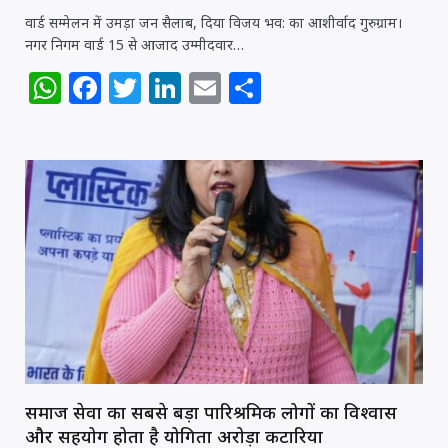
वार्ड सम्मेलन में उमड़ा जन सैलाब, दिया विजय भव: का आशीर्वाद गुरुग्राम।
नगर निगम वार्ड 15 से आजाद उम्मीदवार…
W
F
T
Li
E
S
h
a
w
n
m
h
at
c
itt
k
ai
ar
s
e
e
e
l
e
A
b
r
dI
p
o
n
p
o
k
समाज सेवा का सबसे बड़ा पारिश्रमिक लोगों का विश्वास
और सहयोग होता है योगिता अरोड़ा कटारिया