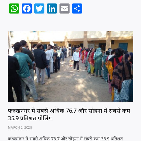
k
W
F
T
Li
E
S
h
a
w
n
m
h
at
c
itt
k
ai
ar
s
e
e
e
l
e
A
b
r
dI
p
o
n
p
o
k
फरुखनगर में सबसे अधिक 76.7 और सोहना में सबसे कम
35.9 प्रतिशत पोलिंग
MARCH 2, 2025
फरुखनगर में सबसे अधिक 76.7 और सोहना में सबसे कम 35.9 प्रतिशत