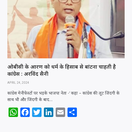
A
b
r
dI
p
o
n
p
o
k
ओबीसी के आरक्षण को धर्म के हिसाब से बांटना चाहती है
कांग्रेस : अरविंद सैनी
APRIL 24, 2024
कांग्रेस मेनीफेस्टों पर भड़के भाजपा नेता -‘ कहा – कांग्रेस की लूट जिंदगी के
साथ भी और जिंदगी के बाद…
W
F
T
Li
E
S
h
a
w
n
m
h
at
c
itt
k
ai
ar