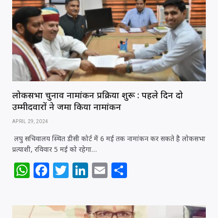
p
o
n
p
o
k
लोकसभा चुनाव नामांकन प्रक्रिया शुरू : पहले दिन दो
उम्मीदवारों ने जमा किया नामांकन
APRIL 29, 2024
लघु सचिवालय स्थित डीसी कोर्ट में 6 मई तक नामांकन कर सकते है लोकसभा
प्रत्याशी, रविवार 5 मई को रहेगा…
W
F
T
Li
E
S
h
a
w
n
m
h
at
c
itt
k
ai
ar
s
e
e
e
l
e