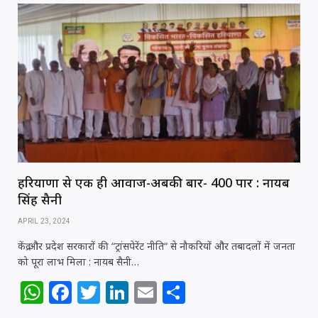
s
e
e
e
l
e
A
b
r
dI
p
o
n
p
o
k
हरियाणा से एक ही आवाज-अबकी बार- 400 पार : नायब
सिंह सैनी
APRIL 23, 2024
केंद्र और प्रदेश सरकारों की “ट्रांसपेरेंट नीति“ से नौकरियों और तबादलों में जनता
को पूरा लाभ मिला : नायब सैनी…
W
F
T
Li
E
S
h
a
w
n
m
h