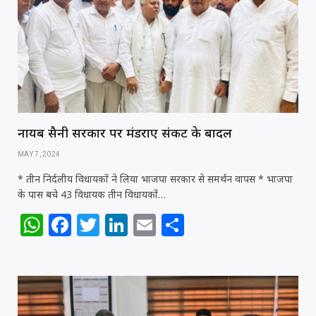
p
o
n
p
o
k
नायब सैनी सरकार पर मंडराए संकट के बादल
MAY 7, 2024
* तीन निर्दलीय विधायकों ने लिया भाजपा सरकार से समर्थन वापस * भाजपा
के पास बचे 43 विधायक तीन विधायकों…
W
F
T
Li
E
S
h
a
w
n
m
h
at
c
itt
k
ai
ar
s
e
e
e
l
e
A
b
r
dI