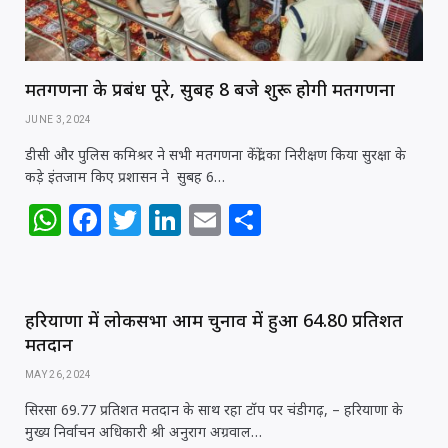
मतगणना के प्रबंध पूरे, सुबह 8 बजे शुरू होगी मतगणना
JUNE 3, 2024
डीसी और पुलिस कमिश्रर ने सभी मतगणना केंद्रों का निरीक्षण किया सुरक्षा के
कड़े इंतजाम किए प्रशासन ने सुबह 6…
W
F
T
Li
E
S
h
a
w
n
m
h
at
c
itt
k
ai
ar
s
e
e
e
l
e
हरियाणा में लोकसभा आम चुनाव में हुआ 64.80 प्रतिशत
A
b
r
dI
मतदान
p
o
n
MAY 26, 2024
p
o
सिरसा 69.77 प्रतिशत मतदान के साथ रहा टॉप पर चंडीगढ़, – हरियाणा के
मुख्य निर्वाचन अधिकारी श्री अनुराग अग्रवाल…
k