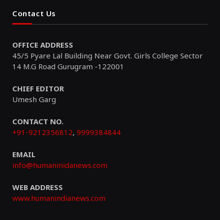
Contact Us
OFFICE ADDRESS
45/5 Pyare Lal Building Near Govt. Girls College Sector
14 M.G Road Gurugram -122001
CHIEF EDITOR
Umesh Garg
CONTACT NO.
+91-9212356812
,
9999384844
EMAIL
info@humaninidanews.com
WEB ADDRESS
www.humanindianews.com