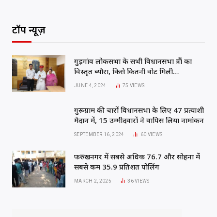
at
c
itt
k
ai
ar
s
e
e
e
l
e
टॉप न्यूज़
A
b
r
dI
p
o
n
गुड़गांव लोकसभा के सभी विधानसभा क्षेत्रों का
p
o
विस्तृत ब्यौरा, किसे कितनी वोट मिली…
k
JUNE 4, 2024
75
VIEWS
गुरूग्राम की चारों विधानसभा के लिए 47 प्रत्याशी
मैदान में, 15 उम्मीदवारों ने वापिस लिया नामांकन
SEPTEMBER 16, 2024
60
VIEWS
फरुखनगर में सबसे अधिक 76.7 और सोहना में
सबसे कम 35.9 प्रतिशत पोलिंग
MARCH 2, 2025
36
VIEWS