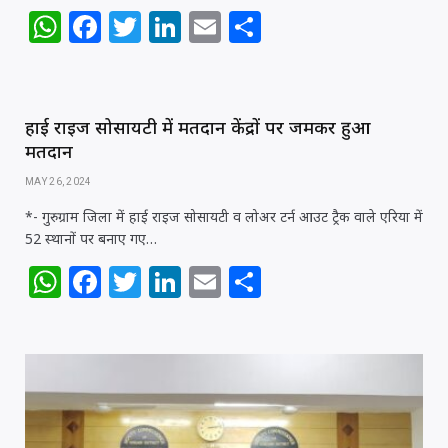
W
F
T
Li
E
S
h
a
w
n
m
h
at
c
itt
k
ai
ar
s
e
e
e
l
e
हाई राइज सोसायटी में मतदान केंद्रों पर जमकर हुआ
A
b
r
dI
मतदान
p
o
n
MAY 26, 2024
p
o
*- गुरुग्राम जिला में हाई राइज सोसायटी व लोअर टर्न आउट ट्रैक वाले एरिया में
52 स्थानों पर बनाए गए…
k
W
F
T
Li
E
S
h
a
w
n
m
h
at
c
itt
k
ai
ar
s
e
e
e
l
e
A
b
r
dI
p
o
n