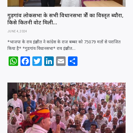
गुड़गांव लोकसभा के सभी विधानसभा क्षेत्रों का विस्तृत ब्यौरा,
किसे कितनी वोट मिली…
JUNE 4, 2024
*भाजपा के राव इंद्रजीत ने कांग्रेस के राज बब्बर को 75079 मतों से पराजित
किया है* *गुडगांव विधानसभा* राव इंद्रजीत…
W
F
T
Li
E
S
h
a
w
n
m
h
at
c
itt
k
ai
ar
s
e
e
e
l
e
A
b
r
dI
p
o
n
p
o
k