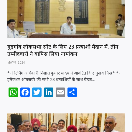
p
o
k
गुड़गांव लोकसभा सीट के लिए 23 प्रत्याशी मैदान में, तीन
उम्मीदवारों ने वापिस लिया नामांकन
MAY 9, 2024
*- रिटर्निंग अधिकारी निशांत कुमार यादव ने आवंटित किए चुनाव चिन्ह* *-
इलेक्शन ऑबजर्वर की सभी 23 प्रत्याशियों के साथ बैठक…
W
F
T
Li
E
S
h
a
w
n
m
h
at
c
itt
k
ai
ar
s
e
e
e
l
e
A
b
r
dI