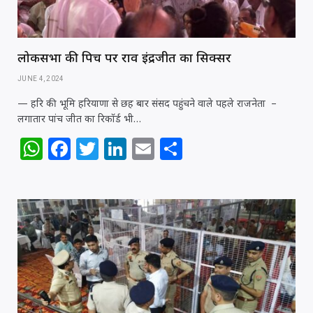
लोकसभा की पिच पर राव इंद्रजीत का सिक्सर
JUNE 4, 2024
— हरि की भूमि हरियाणा से छह बार संसद पहुंचने वाले पहले राजनेता –
लगातार पांच जीत का रिकॉर्ड भी…
W
F
T
Li
E
S
h
a
w
n
m
h
at
c
itt
k
ai
ar
s
e
e
e
l
e
A
b
r
dI
p
o
n
p
o
k