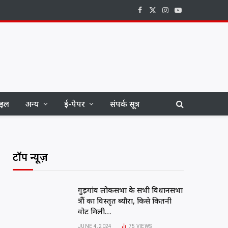
Facebook
X
Instagram
YouTube
(Twitter)
ाइल
अन्य
ई-पेपर
संपर्क सूत्र
टॉप न्यूज़
गुड़गांव लोकसभा के सभी विधानसभा
क्षेत्रों का विस्तृत ब्यौरा, किसे कितनी
वोट मिली…
JUNE 4, 2024
75
VIEWS