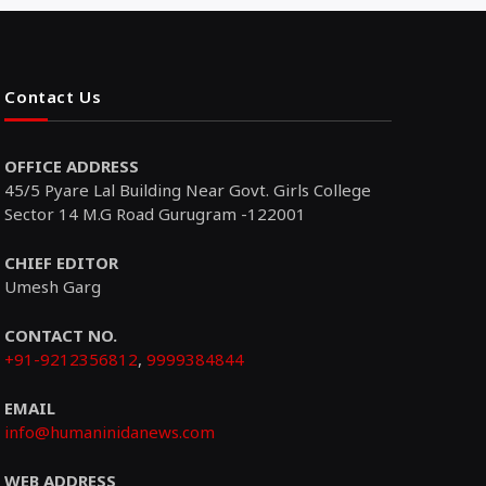
Contact Us
OFFICE ADDRESS
45/5 Pyare Lal Building Near Govt. Girls College
Sector 14 M.G Road Gurugram -122001
CHIEF EDITOR
Umesh Garg
CONTACT NO.
+91-9212356812
,
9999384844
EMAIL
info@humaninidanews.com
WEB ADDRESS