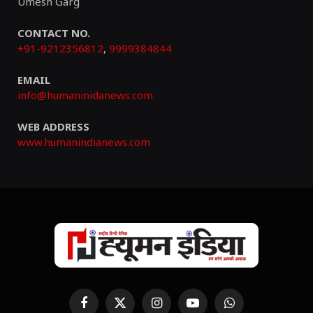
Umesh Garg
CONTACT NO.
+91-9212356812
,
9999384844
EMAIL
info@humaninidanews.com
WEB ADDRESS
www.humanindianews.com
Facebook
X
Instagram
YouTube
WhatsApp