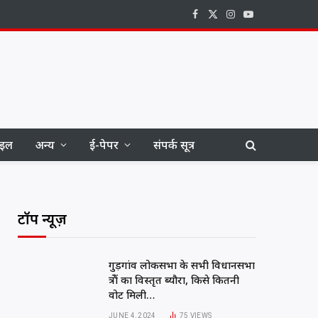
Facebook
X
Instagram
YouTube
(Twitter)
ाइल
अन्य
ई-पेपर
संपर्क सूत्र
टॉप न्यूज़
गुड़गांव लोकसभा के सभी विधानसभा
क्षेत्रों का विस्तृत ब्यौरा, किसे कितनी
वोट मिली…
JUNE 4, 2024
75
VIEWS