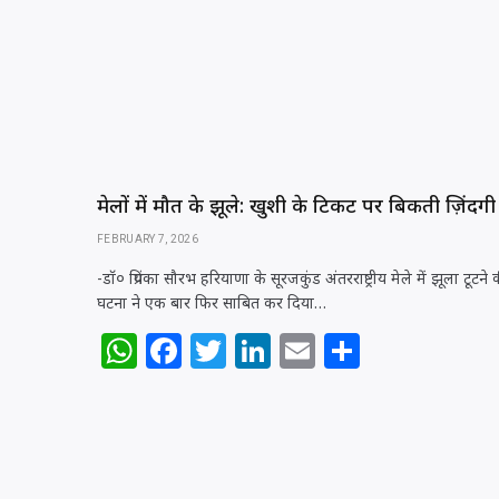
p
o
n
p
o
k
मेलों में मौत के झूले: खुशी के टिकट पर बिकती ज़िंदगी
FEBRUARY 7, 2026
-डॉ० प्रियंका सौरभ हरियाणा के सूरजकुंड अंतरराष्ट्रीय मेले में झूला टूटने 
घटना ने एक बार फिर साबित कर दिया…
W
F
T
Li
E
S
h
a
w
n
m
h
at
c
itt
k
ai
ar
s
e
e
e
l
e
A
b
r
dI