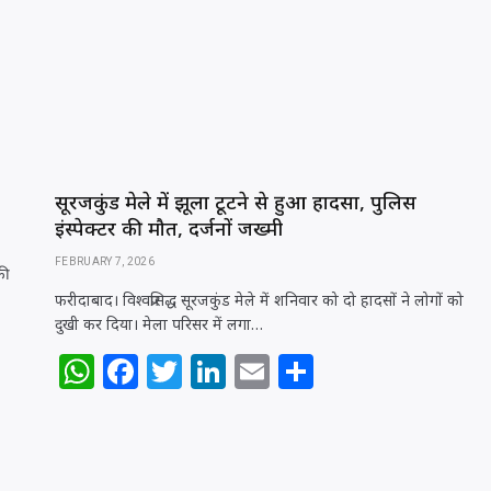
A
b
r
dI
p
o
n
p
o
k
सूरजकुंड मेले में झूला टूटने से हुआ हादसा, पुलिस
इंस्पेक्टर की मौत, दर्जनों जख्मी
FEBRUARY 7, 2026
की
फरीदाबाद। विश्वप्रसिद्ध सूरजकुंड मेले में शनिवार को दो हादसों ने लोगों को
दुखी कर दिया। मेला परिसर में लगा…
W
F
T
Li
E
S
h
a
w
n
m
h
at
c
itt
k
ai
ar
s
e
e
e
l
e