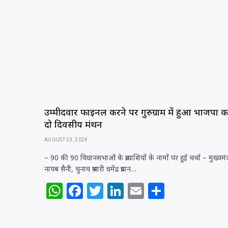
s
e
e
e
l
e
A
b
r
dI
p
o
n
p
o
k
उम्मीदवार फाइनल करने पर गुरुग्राम में हुआ भाजपा क
दो दिवसीय मंथन
AUGUST 23, 2024
– 90 की 90 विधानसभाओं के प्रत्याशियों के नामों पर हुई चर्चा – मुख्यमंत्
नायब सैनी, चुनाव प्रभारी धमेंद्र प्रधान…
W
F
T
Li
E
S
h
a
w
n
m
h
at
c
itt
k
ai
ar