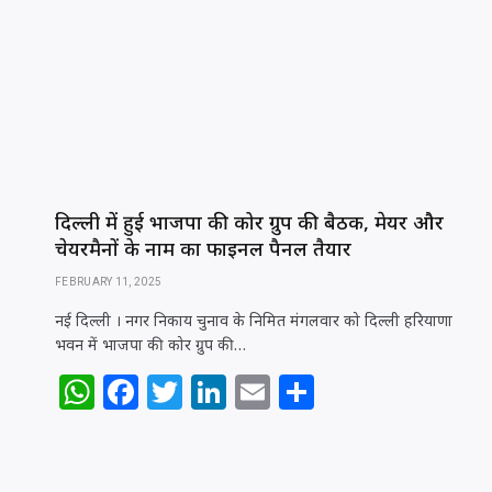
A
b
r
dI
p
o
n
p
o
k
दिल्ली में हुई भाजपा की कोर ग्रुप की बैठक, मेयर और
चेयरमैनों के नाम का फाइनल पैनल तैयार
FEBRUARY 11, 2025
नई दिल्ली । नगर निकाय चुनाव के निमित मंगलवार को दिल्ली हरियाणा
भवन में भाजपा की कोर ग्रुप की…
W
F
T
Li
E
S
h
a
w
n
m
h
at
c
itt
k
ai
ar