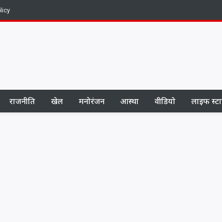
licy
राजनीति
खेल
मनोरंजन
आस्था
वीडियो
लाइफ स्ट