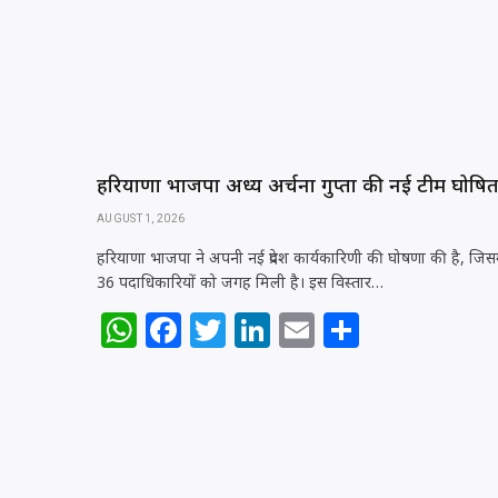
हरियाणा भाजपा अध्यक्ष अर्चना गुप्ता की नई टीम घोषि
AUGUST 1, 2026
हरियाणा भाजपा ने अपनी नई प्रदेश कार्यकारिणी की घोषणा की है, जिसम
36 पदाधिकारियों को जगह मिली है। इस विस्तार…
W
F
T
Li
E
S
h
a
w
n
m
h
at
c
itt
k
ai
ar
s
e
e
e
l
e
A
b
r
dI