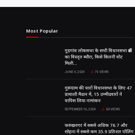
s
e
e
e
l
e
A
b
r
dI
p
o
n
Most Popular
p
o
k
गुड़गांव लोकसभा के सभी विधानसभा क्षेत्रों
का विस्तृत ब्यौरा, किसे कितनी वोट
मिली…
JUNE 4, 2024
75
VIEWS
गुरूग्राम की चारों विधानसभा के लिए 47
प्रत्याशी मैदान में, 15 उम्मीदवारों ने
वापिस लिया नामांकन
SEPTEMBER 16, 2024
60
VIEWS
फरुखनगर में सबसे अधिक 76.7 और
सोहना में सबसे कम 35.9 प्रतिशत पोलिंग