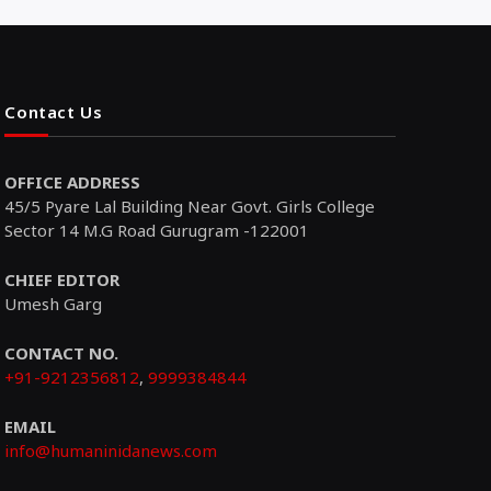
Contact Us
OFFICE ADDRESS
45/5 Pyare Lal Building Near Govt. Girls College
Sector 14 M.G Road Gurugram -122001
CHIEF EDITOR
Umesh Garg
CONTACT NO.
+91-9212356812
,
9999384844
EMAIL
info@humaninidanews.com