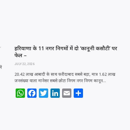
त
हरियाणा के 11 नगर निगमों में दो ‘कानूनी कसौटी’ पर
फेल –
JULY 22, 2026
ें
20.42 लाख आबादी के साथ फरीदाबाद सबसे बड़ा, मात्र 1.62 लाख
जनसंख्या वाला मानेसर सबसे छोटा निगम नगर निगम कानून…
W
F
T
Li
E
S
h
a
w
n
m
h
at
c
itt
k
ai
ar
s
e
e
e
l
e