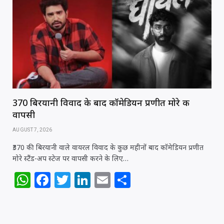
A
b
r
dI
p
o
n
p
o
k
₹370 बिरयानी विवाद के बाद कॉमेडियन प्रणीत मोरे की
वापसी
AUGUST 7, 2026
₹370 की बिरयानी वाले वायरल विवाद के कुछ महीनों बाद कॉमेडियन प्रणीत
मोरे स्टैंड-अप स्टेज पर वापसी करने के लिए…
W
F
T
Li
E
S
h
a
w
n
m
h
at
c
itt
k
ai
ar