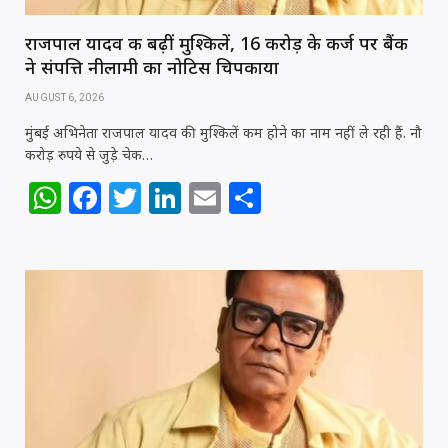
राजपाल यादव की बढ़ीं मुश्किलें, ₹16 करोड़ के कर्ज पर बैंक
ने संपत्ति नीलामी का नोटिस चिपकाया
AUGUST 6, 2026
मुंबई अभिनेता राजपाल यादव की मुश्किलें कम होने का नाम नहीं ले रही हैं. नौ
करोड़ रुपये से जुड़े चेक…
W
F
T
Li
E
S
h
a
w
n
m
h
at
c
itt
k
ai
ar
s
e
e
e
l
e
A
b
r
dI
p
o
n
p
o
k