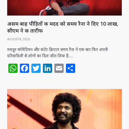
असम बाढ़ पीड़ितों की मदद को समय रैना ने दिए 10 लाख,
सीएम ने की तारीफ
AUGUST 8, 2026
मशहूर कॉमेडियन और कंटेंट क्रिएटर समय रैना ने एक बार फिर अपनी
दरियादिली से लोगों का दिल जीत लिया है.…
W
F
T
Li
E
S
h
a
w
n
m
h
at
c
itt
k
ai
ar
s
e
e
e
l
e
A
b
r
dI
p
o
n
p
o