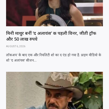
p
o
k
मिनी माथुर बनीं ‘द अलायंस’ की पहली विनर, जीती ट्रॉफी
और 50 लाख रुपये
AUGUST 6, 2026
लॉकअप' के बाद एक और रियलिटी शो का द एंड हो गया है. प्राइम वीडियो के
शो 'द अलांयस' सीजन…