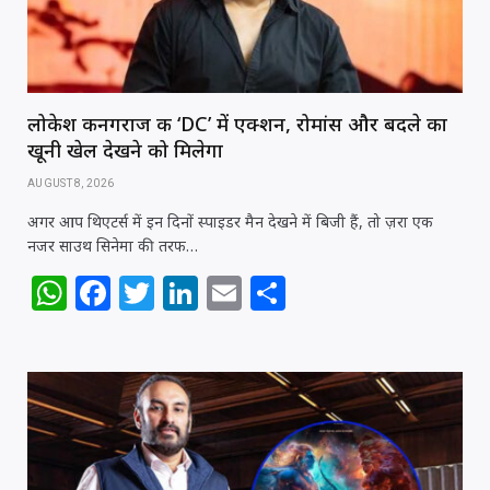
k
लोकेश कनगराज की ‘DC’ में एक्शन, रोमांस और बदले का
खूनी खेल देखने को मिलेगा
AUGUST 8, 2026
अगर आप थिएटर्स में इन दिनों स्पाइडर मैन देखने में बिजी हैं, तो ज़रा एक
नजर साउथ सिनेमा की तरफ…
W
F
T
Li
E
S
h
a
w
n
m
h
at
c
itt
k
ai
ar
s
e
e
e
l
e
A
b
r
dI
p
o
n