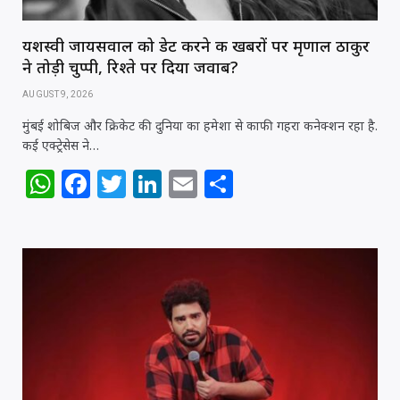
यशस्वी जायसवाल को डेट करने की खबरों पर मृणाल ठाकुर
ने तोड़ी चुप्पी, रिश्ते पर दिया जवाब?
AUGUST 9, 2026
मुंबई शोबिज और क्रिकेट की दुनिया का हमेशा से काफी गहरा कनेक्शन रहा है.
कई एक्ट्रेसेस ने…
W
F
T
Li
E
S
h
a
w
n
m
h
at
c
itt
k
ai
ar
s
e
e
e
l
e
A
b
r
dI
p
o
n
p
o
k