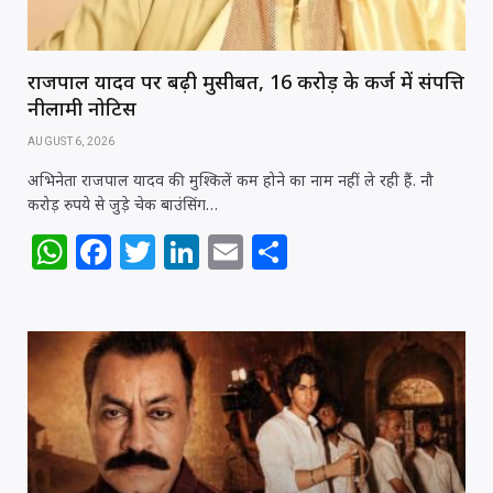
राजपाल यादव पर बढ़ी मुसीबत, 16 करोड़ के कर्ज में संपत्ति
नीलामी नोटिस
AUGUST 6, 2026
अभिनेता राजपाल यादव की मुश्किलें कम होने का नाम नहीं ले रही हैं. नौ
करोड़ रुपये से जुड़े चेक बाउंसिंग…
W
F
T
Li
E
S
h
a
w
n
m
h
at
c
itt
k
ai
ar
s
e
e
e
l
e
A
b
r
dI
p
o
n
p
o