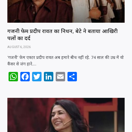
k
गजनी फेम प्रदीप रावत का निधन, बेटे ने बताया आखिरी
पलों का दर्द
AUGUST 6, 2026
'गजनी' फेम एक्टर प्रदीप रावत अब हमारे बीच नहीं रहे. 74 साल की उम्र में वो
कैंसर से जंग हारे.…
W
F
T
Li
E
S
h
a
w
n
m
h
at
c
itt
k
ai
ar
s
e
e
e
l
e
A
b
r
dI
p
o
n