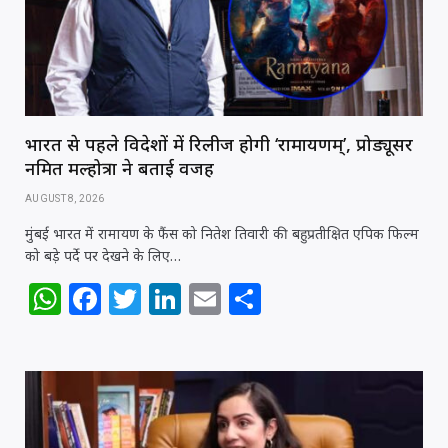
p
o
k
भारत से पहले विदेशों में रिलीज होगी ‘रामायणम्’, प्रोड्यूसर
नमित मल्होत्रा ने बताई वजह
AUGUST 8, 2026
मुंबई भारत में रामायण के फैंस को नितेश तिवारी की बहुप्रतीक्षित एपिक फिल्म
को बड़े पर्दे पर देखने के लिए…
W
F
T
Li
E
S
h
a
w
n
m
h
at
c
itt
k
ai
ar
s
e
e
e
l
e
A
b
r
dI