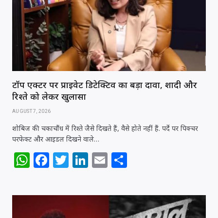
p
o
n
p
o
k
टॉप एक्टर पर प्राइवेट डिटेक्टिव का बड़ा दावा, शादी और
रिश्ते को लेकर खुलासा
AUGUST 7, 2026
शोबिज की चकाचौंध में रिश्ते जैसे दिखते हैं, वैसे होते नहीं हैं. पर्दे पर पिक्चर
परफेक्ट और आइडल दिखने वाले…
W
F
T
Li
E
S
h
a
w
n
m
h
at
c
itt
k
ai
ar
s
e
e
e
l
e