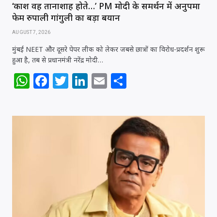
s
e
e
e
l
e
‘काश वह तानाशाह होते…’ PM मोदी के समर्थन में अनुपमा
A
b
r
dI
फेम रुपाली गांगुली का बड़ा बयान
p
o
n
AUGUST 7, 2026
p
o
मुंबई NEET और दूसरे पेपर लीक को लेकर जबसे छात्रों का विरोध-प्रदर्शन शुरू
हुआ है, तब से प्रधानमंत्री नरेंद्र मोदी…
k
W
F
T
Li
E
S
h
a
w
n
m
h
at
c
itt
k
ai
ar
s
e
e
e
l
e
A
b
r
dI
p
o
n
p
o
k